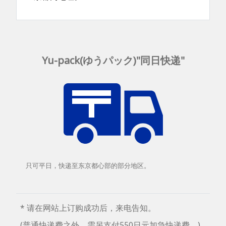
Yu-pack(ゆうパック)"同日快递"
只可平日，快递至东京都心部的部分地区。
* 请在网站上订购成功后，来电告知。
(普通快递费之外，需另支付550日元加急快递费。)